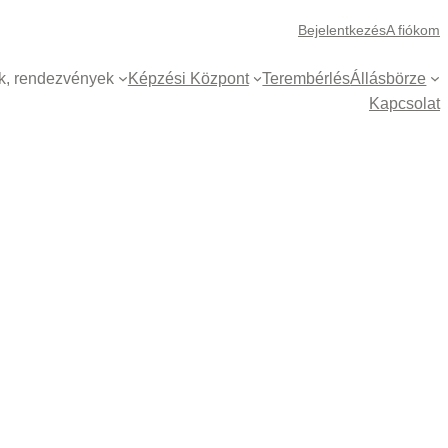
Bejelentkezés
A fiókom
k, rendezvények
Képzési Központ
Terembérlés
Állásbörze
Kapcsolat