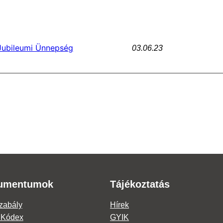
 Jubileumi Ünnepség
03.06.23
umentumok
Tájékoztatás
zabály
Hírek
i Kódex
GYIK