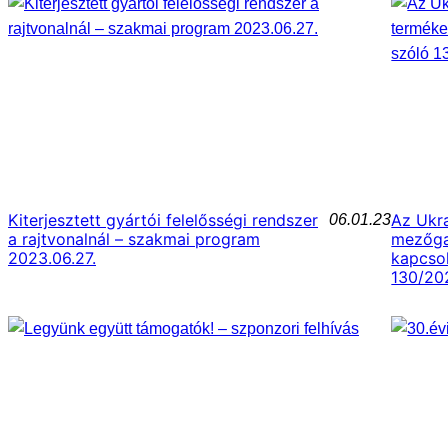
Kiterjesztett gyártói felelősségi rendszer
Az Ukr
06.01.23
a rajtvonalnál – szakmai program
mezőga
2023.06.27.
kapcsol
130/202