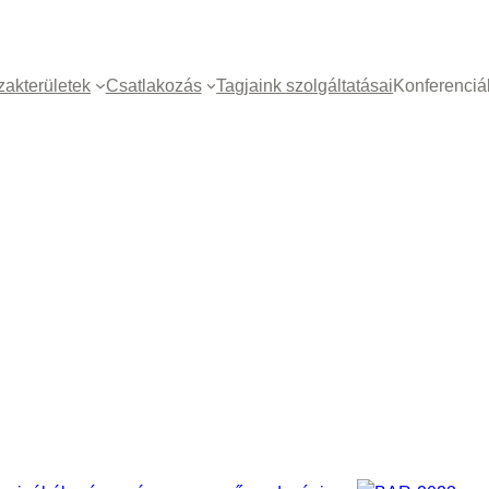
zakterületek
Csatlakozás
Tagjaink szolgáltatásai
Konferenciá