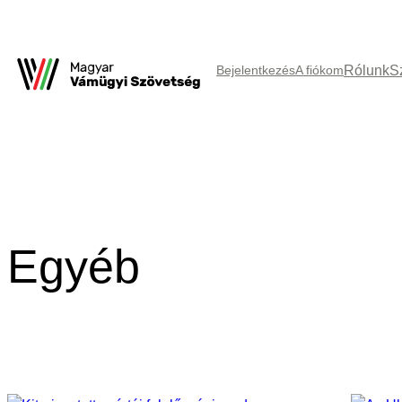
Rólunk
S
Bejelentkezés
A fiókom
Egyéb