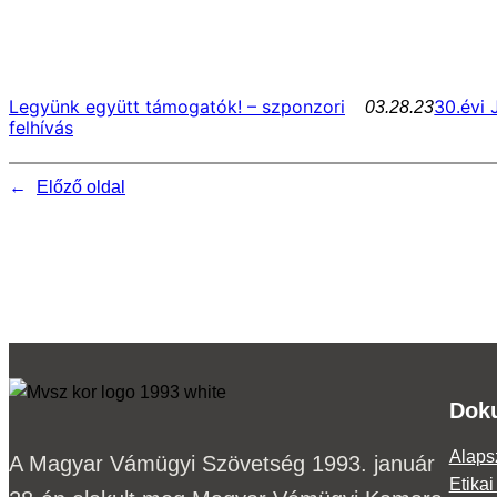
Legyünk együtt támogatók! – szponzori
30.évi
03.28.23
felhívás
←
Előző oldal
Dok
Alaps
A Magyar Vámügyi Szövetség 1993. január
Etika