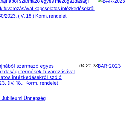
ajnából származó egyes
BAR-2023
04.21.23
zdasági termékek fuvarozásával
atos intézkedésekről szóló
3. (IV. 18.) Korm. rendelet