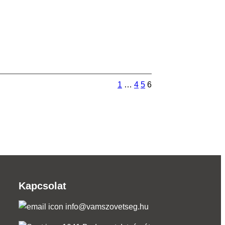
1
…
4
5
6
Kapcsolat
info@vamszovetseg.hu