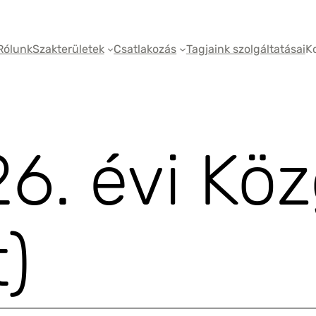
Rólunk
Szakterületek
Csatlakozás
Tagjaink szolgáltatásai
K
6. évi Köz
)