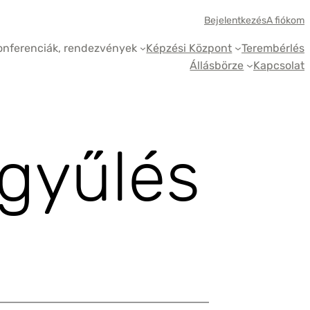
Bejelentkezés
A fiókom
onferenciák, rendezvények
Képzési Központ
Terembérlés
Állásbörze
Kapcsolat
gyűlés