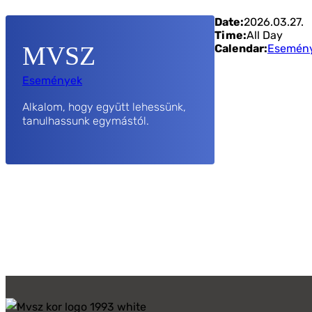
Date:
2026.03.27.
Time:
All Day
MVSZ
Calendar:
Esemén
Események
Alkalom, hogy együtt lehessünk,
tanulhassunk egymástól.