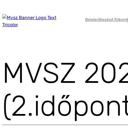
Ugrás
a
tartalomhoz
Bejelentkezés
A fiókom
MVSZ 202
(2.időpont