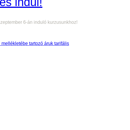
és indul!
szeptember 6-án induló kurzusunkhoz!