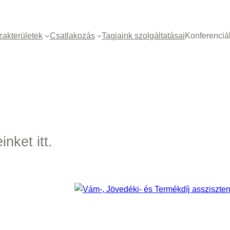
zakterületek
Csatlakozás
Tagjaink szolgáltatásai
Konferenciá
nket itt.