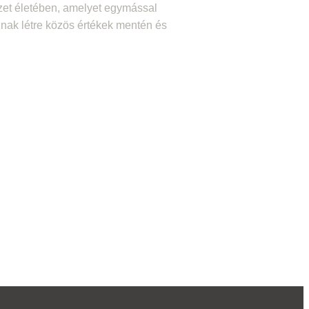
ezet életében, amelyet egymással
ak létre közös értékek mentén és