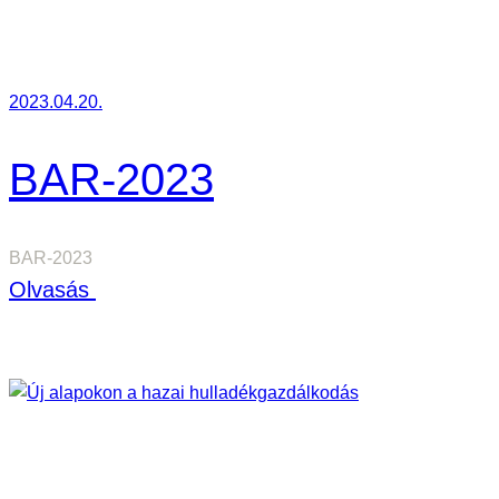
l
s
z
2023.04.20.
á
r
BAR-2023
m
a
BAR-2023
z
:
Olvasás
ó
B
e
A
g
R
y
-
e
2
s