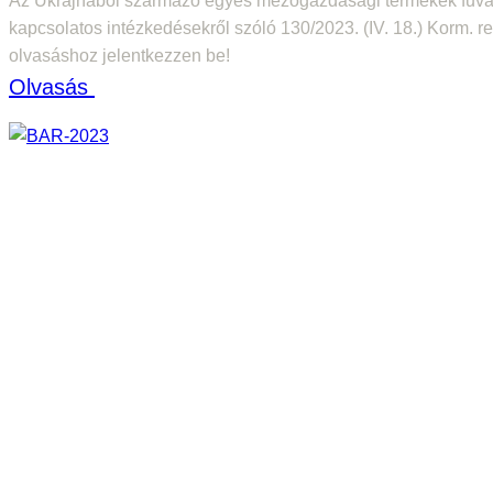
Az Ukrajnából származó egyes mezőgazdasági termékek fuva
t
kapcsolatos intézkedésekről szóló 130/2023. (IV. 18.) Korm. r
a
olvasáshoz jelentkezzen be!
v
:
Olvasás
a
A
s
z
z
U
k
r
a
j
n
á
b
ó