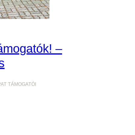
ámogatók! –
s
PAT TÁMOGATÓI