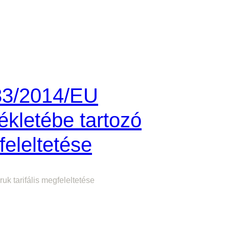
33/2014/EU
lékletébe tartozó
feleltetése
uk tarifális megfeleltetése