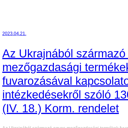
o
s
k
é
2023.04.21.
p
z
Az Ukrajnából származó
é
mezőgazdasági terméke
s
e
fuvarozásával kapcsolat
k
intézkedésekről szóló 13
2
0
(IV. 18.) Korm. rendelet
2
3