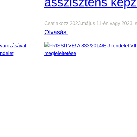
asszisztens képz
Csatlakozz 2023.május 11-én vagy 2023. 
:
Olvasás
V
á
m
-
,
J
ö
v
e
d