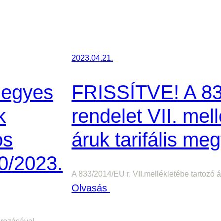
é
k
i
-
2023.04.21.
é
s
 egyes
FRISSÍTVE! A 8
T
k
rendelet VII. mel
e
r
os
áruk tarifális meg
m
0/2023.
é
A 833/2014/EU r. VII.mellékletébe tartozó ár
k
:
Olvasás
d
F
í
R