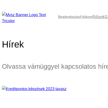
Ugrás
a
Rólunk
S
tartalomhoz
Bejelentkezés
A fiókom
Hírek
Olvassa vámüggyel kapcsolatos hírei