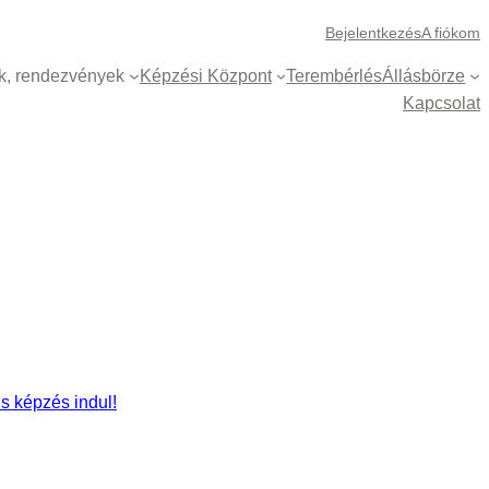
Bejelentkezés
A fiókom
k, rendezvények
Képzési Központ
Terembérlés
Állásbörze
Kapcsolat