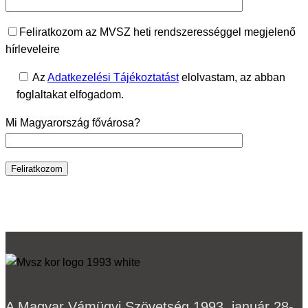
Feliratkozom az MVSZ heti rendszerességgel megjelenő
hírleveleire
Az
Adatkezelési Tájékoztatást
elolvastam, az abban
foglaltakat elfogadom.
Mi Magyarország fővárosa?
A Magyar Vámügyi Szövetség 1993. január 28-