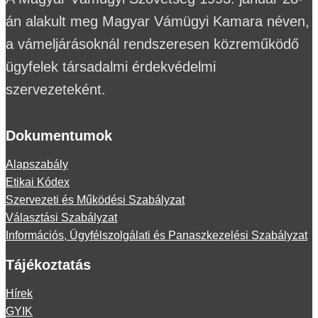
án alakult meg Magyar Vámügyi Kamara néven,
a vámeljárásoknál rendszeresen közreműködő
ügyfelek társadalmi érdekvédelmi
szervezeteként.
Dokumentumok
Alapszabály
Etikai Kódex
Szervezeti és Működési Szabályzat
Választási Szabályzat
Információs, Ügyfélszolgálati és Panaszkezelési Szabályzat
Tájékoztatás
Hírek
GYIK