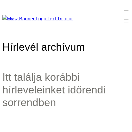
Ugrás
a
tartalomhoz
Hírlevél archívum
Itt találja korábbi
hírleveleinket időrendi
sorrendben