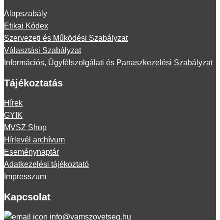
Alapszabály
Etikai Kódex
Szervezeti és Működési Szabályzat
Választási Szabályzat
Információs, Ügyfélszolgálati és Panaszkezelési Szabályzat
Tájékoztatás
Hírek
GYIK
MVSZ Shop
Hírlevél archívum
Eseménynaptár
Adatkezelési tájékoztató
Impresszum
Kapcsolat
info@vamszovetseg.hu