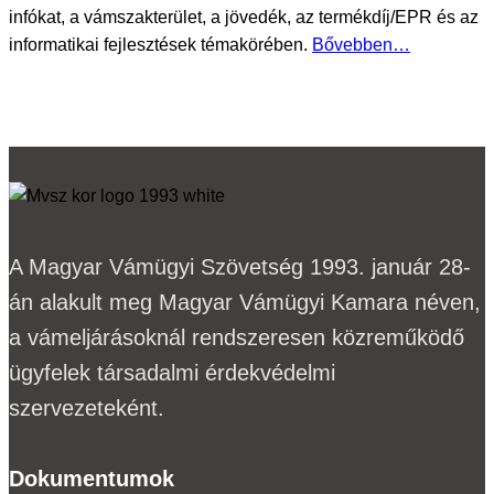
infókat, a vámszakterület, a jövedék, az termékdíj/EPR és az
informatikai fejlesztések témakörében.
Bővebben…
A Magyar Vámügyi Szövetség 1993. január 28-
án alakult meg Magyar Vámügyi Kamara néven,
a vámeljárásoknál rendszeresen közreműködő
ügyfelek társadalmi érdekvédelmi
szervezeteként.
Dokumentumok