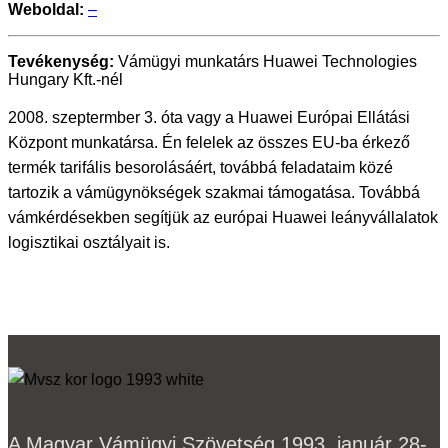
Weboldal:
–
Tevékenység:
Vámügyi munkatárs Huawei Technologies
Hungary Kft.-nél
2008. szeptermber 3. óta vagy a Huawei Európai Ellátási
Központ munkatársa. Én felelek az összes EU-ba érkező
termék tarifális besorolásáért, továbbá feladataim közé
tartozik a vámügynökségek szakmai támogatása. Továbbá
vámkérdésekben segítjük az európai Huawei leányvállalatok
logisztikai osztályait is.
A Magyar Vámügyi Szövetség 1993. január 28-