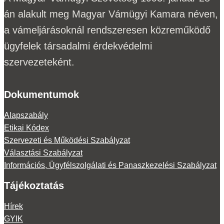
án alakult meg Magyar Vámügyi Kamara néven,
a vámeljárásoknál rendszeresen közreműködő
ügyfelek társadalmi érdekvédelmi
szervezeteként.
Dokumentumok
Alapszabály
Etikai Kódex
Szervezeti és Működési Szabályzat
Választási Szabályzat
Információs, Ügyfélszolgálati és Panaszkezelési Szabályzat
Tájékoztatás
Hírek
GYIK