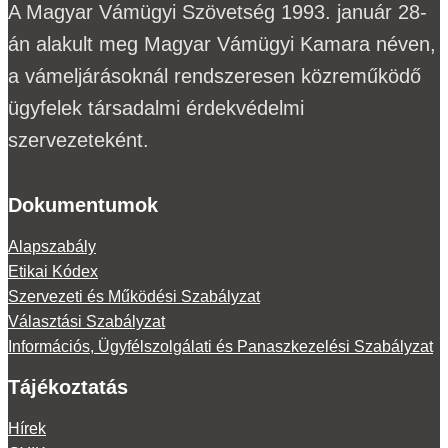
A Magyar Vámügyi Szövetség 1993. január 28-
án alakult meg Magyar Vámügyi Kamara néven,
a vámeljárásoknál rendszeresen közreműködő
ügyfelek társadalmi érdekvédelmi
szervezeteként.
Dokumentumok
Alapszabály
Etikai Kódex
Szervezeti és Működési Szabályzat
Választási Szabályzat
Információs, Ügyfélszolgálati és Panaszkezelési Szabályzat
Tájékoztatás
Hírek