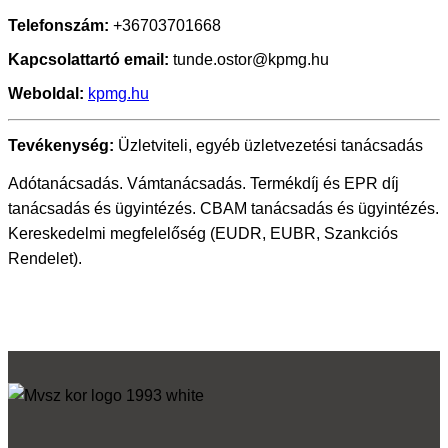
Telefonszám:
+36703701668
Kapcsolattartó email:
tunde.ostor@kpmg.hu
Weboldal:
kpmg.hu
Tevékenység:
Üzletviteli, egyéb üzletvezetési tanácsadás
Adótanácsadás. Vámtanácsadás. Termékdíj és EPR díj
tanácsadás és ügyintézés. CBAM tanácsadás és ügyintézés.
Kereskedelmi megfelelőség (EUDR, EUBR, Szankciós
Rendelet).