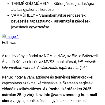
TERMÉKDÍJ MŰHELY – Körforgásos gazdaságra
átállás gyakorlati kérdései
VÁMMŰHELY – Váminformatikai rendszerek
bevezetési tapasztalatok, alkalmazási kérdések,
javaslatok egyeztetése
Felhívás
A rendezvény előadói az NGM, a NAV, az EM, a Brüsszeli
Állandó Képviselet és az MVSZ munkatársai,
felkéréseik
folyamatban vannak
. A
változtatás jogát fenntartjuk!
Kérjük, hogy a vám, adóügyi és termékdíj témakörökkel
kapcsolatos szakmai kérdéseikkel előzetesen segítsék
előadóink felkészülését.
Az írásbeli kérdéseket 2025.
március 25-ig várjuk az info@vamszovetseg.hu e-mail
címre
vagy a jelentkezéssel együtt az elektronikus