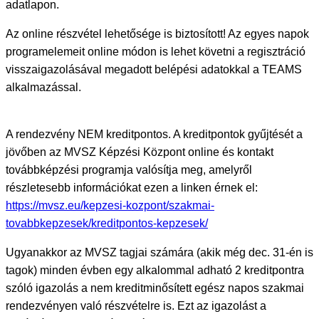
adatlapon.
Az online részvétel lehetősége is biztosított! Az egyes napok
programelemeit online módon is lehet követni a regisztráció
visszaigazolásával megadott belépési adatokkal a TEAMS
alkalmazással.
A rendezvény NEM kreditpontos. A kreditpontok gyűjtését a
jövőben az MVSZ Képzési Központ online és kontakt
továbbképzési programja valósítja meg, amelyről
részletesebb információkat ezen a linken érnek el:
https://mvsz.eu/kepzesi-kozpont/szakmai-
tovabbkepzesek/kreditpontos-kepzesek/
Ugyanakkor az MVSZ tagjai számára (akik még dec. 31-én is
tagok) minden évben egy alkalommal adható 2 kreditpontra
szóló igazolás a nem kreditminősített egész napos szakmai
rendezvényen való részvételre is. Ezt az igazolást a