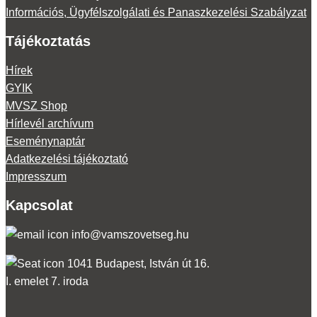
Információs, Ügyfélszolgálati és Panaszkezelési Szabályzat
Tájékoztatás
Hírek
GYIK
MVSZ Shop
Hírlevél archívum
Eseménynaptár
Adatkezelési tájékoztató
Impresszum
Kapcsolat
info@vamszovetseg.hu
1041 Budapest, István út 16.
I. emelet 7. iroda