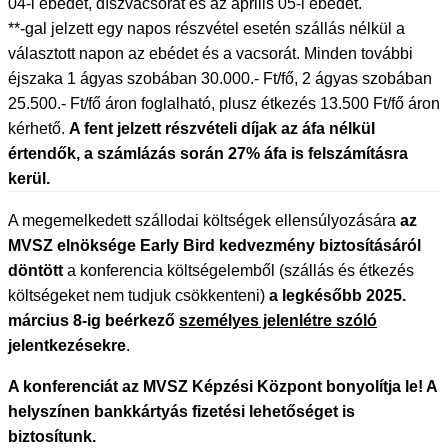
04-i ebédet, díszvacsorát és az április 05-i ebédet.
**-gal jelzett egy napos részvétel esetén szállás nélkül a
választott napon az ebédet és a vacsorát. Minden további
éjszaka 1 ágyas szobában 30.000.- Ft/fő, 2 ágyas szobában
25.500.- Ft/fő áron foglalható, plusz étkezés 13.500 Ft/fő áron
kérhető.
A fent jelzett részvételi díjak az áfa nélkül
értendők, a számlázás során 27% áfa is felszámításra
kerül.
A megemelkedett szállodai költségek ellensúlyozására
az
MVSZ elnöksége Early Bird kedvezmény biztosításáról
döntött
a konferencia költségelemből (szállás és étkezés
költségeket nem tudjuk csökkenteni)
a legkésőbb 2025.
március 8-ig beérkező
személyes jelenlétre szóló
jelentkezésekre
.
A konferenciát az MVSZ Képzési Központ bonyolítja le! A
helyszínen bankkártyás fizetési lehetőséget is
biztosítunk.