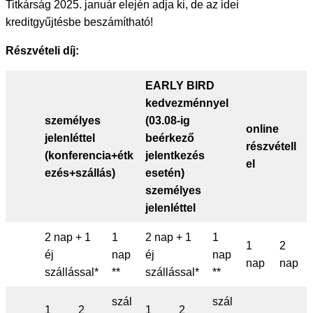
Titkárság 2025. január elején adja ki, de az idei
kreditgyűjtésbe beszámítható!
Részvételi díj:
EARLY BIRD
kedvezménnyel
személyes
(03.08-ig
online
jelenléttel
beérkező
részvétell
(konferencia+étk
jelentkezés
el
ezés+szállás)
esetén)
személyes
jelenléttel
2 nap + 1
1
2 nap + 1
1
1
2
éj
nap
éj
nap
nap
nap
szállással*
**
szállással*
**
szál
szál
1
2
1
2