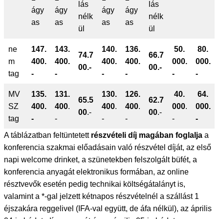
lás
lás
ágy
ágy
ágy
ágy
nélk
nélk
as
as
as
as
ül
ül
ne
147.
143.
140.
136.
50.
80.
74.7
66.7
m
400.
400.
400.
400.
000.
000.
00.-
00.-
tag
-
-
-
-
-
-
MV
135.
131.
130.
126.
40.
64.
65.5
62.7
SZ
400.
400
.
400
.
400
.
000
.
000.
00
.-
00
.-
tag
-
-
-
-
-
-
A táblázatban feltüntetett
részvételi díj magában foglalja
a
konferencia szakmai előadásain való részvétel díját, az első
napi welcome drinket, a szünetekben felszolgált büfét, a
konferencia anyagát elektronikus formában, az online
résztvevők esetén pedig technikai költségátalányt is,
valamint a *-gal jelzett kétnapos részvételnél a szállást 1
éjszakára reggelivel (IFA-val együtt, de áfa nélkül), az április